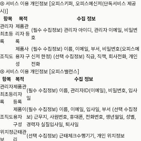
⑧ 서비스 이용 개인정보 [오피스키퍼, 오피스메신저(단독서비스 제공
시)]
항목
목적
수집 정보
관리자
제품관
(필수 수집정보) 관리자 아이디, 관리자 이메일, 비밀번
최초등
리자 등
호
록
록
제품사
(필수 수집정보) 이름, 이메일, 부서, 비밀번호(오피스메
조직도
용자 구
신저 한정) (선택 수집정보) 직급, 직책, 회사전화, 개인
성
전화
⑨ 서비스 이용 개인정보 [오피스밸런스]
항목
목적
수집 정보
관리자
제품관
(필수 수집정보) 이름, 관리자ID(이메일), 비밀번호, 입사
최초등
리자
일
록
등록
제품이
(필수 수집정보) 이름, 이메일, 입사일, 부서 (선택 수집정
조직도
용자
보) 근무지, 사원번호, 휴대폰, 전화번호, 생년월일, 성별,
구성
경력자 실질입사일, 퇴사일
위치정
근태관
(선택 수집정보) 근태체크수행기기, 개인 위치정보
보
리