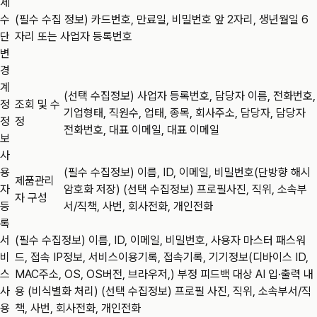
제
수
(필수 수집 정보) 카드번호, 만료일, 비밀번호 앞 2자리, 생년월일 6
단
자리 또는 사업자 등록번호
변
경
계
(선택 수집정보) 사업자 등록번호, 담당자 이름, 전화번호,
정
조회 및 수
기업형태, 직원수, 업태, 종목, 회사주소, 담당자, 담당자
정
정
전화번호, 대표 이메일, 대표 이메일
보
사
용
(필수 수집정보) 이름, ID, 이메일, 비밀번호(단방향 해시
제품관리
자
암호화 저장) (선택 수집정보) 프로필사진, 직위, 소속부
자 구성
등
서/직책, 사번, 회사전화, 개인전화
록
서
(필수 수집정보) 이름, ID, 이메일, 비밀번호, 사용자 마스터 패스워
비
드, 접속 IP정보, 서비스이용기록, 접속기록, 기기정보(디바이스 ID,
스
MAC주소, OS, OS버전, 브라우저,) 부정 피드백 대상 AI 입·출력 내
사
용 (비식별화 처리) (선택 수집정보) 프로필 사진, 직위, 소속부서/직
용
책, 사번, 회사전화, 개인전화