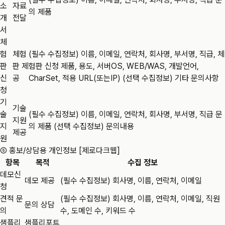
소
자료
의 제품
개
전달
서
체
험
체험
(필수 수집정보) 이름, 이메일, 연락처, 회사명, 부서명, 직급, 체
판
판 제
험판 신청 제품, 용도, 서버OS, WEB/WAS, 개발언어,
신
공
CharSet, 적용 URL(또는IP) (선택 수집정보) 기타 문의사항
청
기
기술
술
(필수 수집정보) 이름, 이메일, 연락처, 회사명, 부서명, 직급 문
지원
지
의 제품 (선택 수집정보) 문의내용
제공
원
⑤ 홍보/상담용 개인정보 [제로다크웹]
항목
목적
수집 정보
데모신
데모 제공
(필수 수집정보) 회사명, 이름, 연락처, 이메일
청
견적 문
(필수 수집정보) 회사명, 이름, 연락처, 이메일, 직원
문의 상담
의
수, 도메인 수, 키워드 수
샘플리
샘플리포트