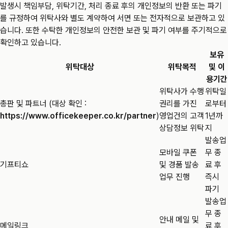
발생시 책임부담, 위탁기간, 처리 종료 후의 개인정보의 반환 또는 파기
를 규정하여 위탁사와 별도 계약하여 서면 또는 전자적으로 보관하고 있
습니다. 또한 수탁한 개인정보의 안전한 보관 및 파기 여부를 주기적으로
확인하고 있습니다.
보유
위탁대상
위탁목적
및 이
용기간
위탁사가 수행
위탁일
총판 및 파트너 (대상 확인 :
권리를 가진
로부터
https://www.officekeeper.co.kr/partner
)
영업건의 고객
1년까
상담정보 위탁
지
발송업
모바일 쿠폰
무 종
기프티쇼
및 경품 발송
료 후
업무 진행
즉시
파기
발송업
무 종
안내 메일 및
메일링크
료 후