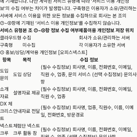
에 기재합니다. 다만 계약된 서비스 유형에 따라 ‘서비스 이용 개인정
보’의 수집 여부는 차이가 발생합니다. 구축형은 이용자가 소유/관리하는
서버에 서비스 이용을 위한 모든 정보를 수집하므로 회사는 본 조의
⑦~⑨항에 기재된 ‘서비스 이용 개인정보’를 수집하지 않습니다.
서비스 유형
본 조 ⑦~⑨항 정보 수집 여부
제품이용 개인정보 저장 위치
클라우드형
수집
회사가 소유/관리하는 서버
구축형
미수집
각 이용자가 소유한 서버
① 홍보/상담/계약용 개인정보 [오피스넥스트]
항목
목적
수집 정보
(필수 수집정보) 회사명, 이름, 전화번호, 이메일,
도입
도입 상담
직원 수, 업종, 문의 서비스 (선택 수집정보) 문의사
문의
항
소개
(필수 수집정보) 회사명, 이름, 전화번호, 이메일,
설명자료 제공
자료
직원 수, 업종
DX 체
(필수 수집정보) 회사명, 업종, 직원수, 이름, 이메
크리스
안내자료 전달
일, 전화번호, 방문경로
트
넥스트
체험단 넥스트
(필수 수집정보) 회사명, 이름, 전화번호, 이메일,
크루
크루 활동 참
직원 수, 업종 (선택 수집정보) 문의사항