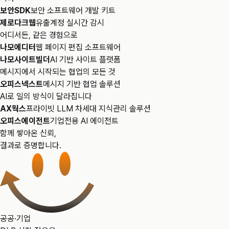
보안SDK
보안 소프트웨어 개발 키트
제로다크웹
유출계정 실시간 감시
어디서든, 같은 경험으로
나모에디터
웹 페이지 편집 소프트웨어
나모사이트빌더
AI 기반 사이트 플랫폼
메시지에서 시작되는 협업의 모든 것
오피스넥스트
메시지 기반 협업 솔루션
AI로 일의 방식이 달라집니다
AX웍스
프라이빗 LLM 차세대 지식관리 솔루션
오피스에이전트
기업전용 AI 에이전트
함께 쌓아온 신뢰,
결과로 증명합니다.
공공·기업 DLP 시장 점유율
공공·기업